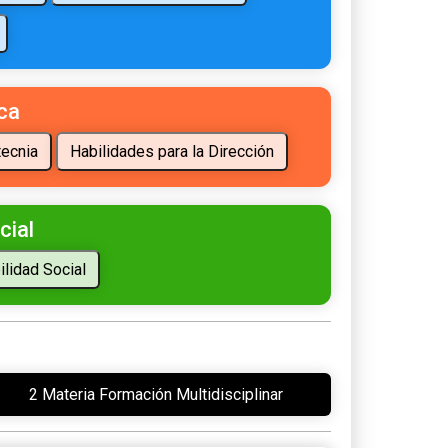
ca
cial
2 Materia Formación Multidisciplinar