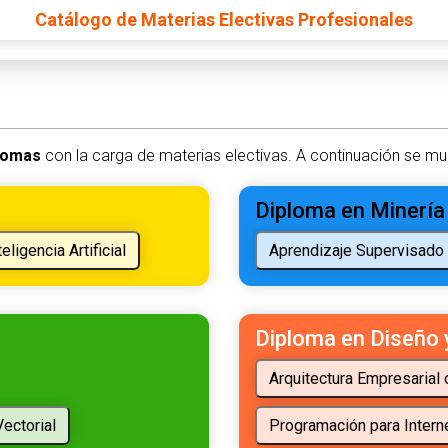
Catálogo de Materias Electivas Profesionales
plomas
con la carga de materias electivas. A continuación se mu
Diploma en Minería
Diploma en Diseño 