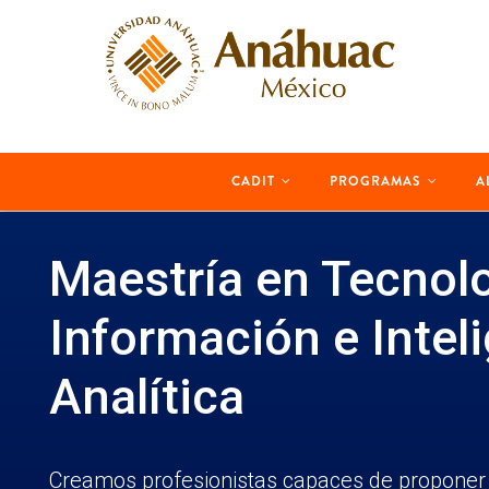
Skip
to
main
content
MAIN
CADIT
PROGRAMAS
A
NAVIGATION
Maestría en Tecnol
Información e Intel
Analítica
Creamos profesionistas capaces de proponer 