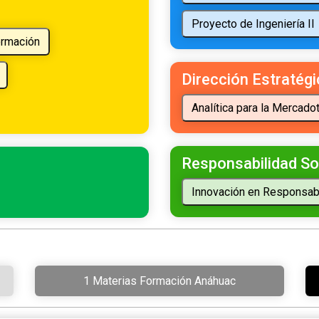
Dirección Estratégi
Responsabilidad So
1 Materias Formación Anáhuac