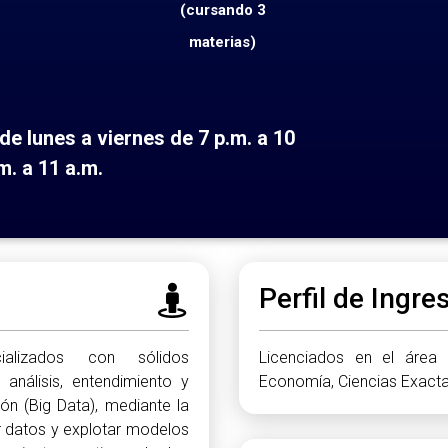
(cursando 3
materias)
e lunes a viernes de 7 p.m. a 10
m. a 11 a.m.
Perfil de Ingre
ializados con sólidos
Licenciados en el área d
análisis, entendimiento y
Economía, Ciencias Exactas
ón (Big Data), mediante la
r datos y explotar modelos