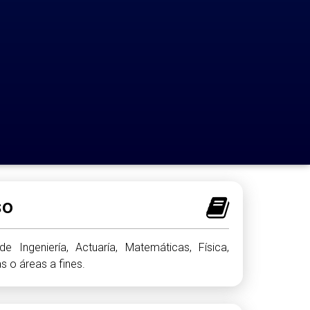
so
e Ingeniería, Actuaría, Matemáticas, Física,
 o áreas a fines.