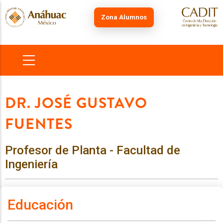
Skip
to
Zona Alumnos
main
content
MAIN
NAVIGATION
DR. JOSÉ GUSTAVO
FUENTES
Profesor de Planta - Facultad de
Ingeniería
Educación