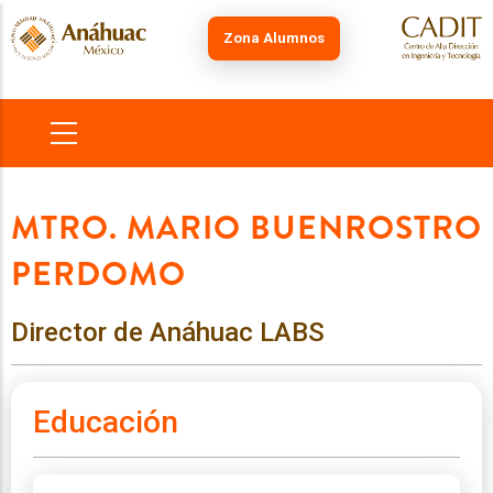
Skip
to
Zona Alumnos
main
content
MAIN
NAVIGATION
MTRO. MARIO BUENROSTRO
PERDOMO
Director de Anáhuac LABS
Educación