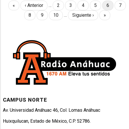
First
«
Previous
‹ Anterior
…
Page
2
Page
3
Page
4
Page
5
Current
6
Pag
7
PAGINATION
page
page
page
Page
8
Page
9
Page
10
…
Next
Siguiente ›
Last
»
page
page
CAMPUS NORTE
Av. Universidad Anáhuac 46, Col. Lomas Anáhuac
Huixquilucan, Estado de México, C.P. 52786.