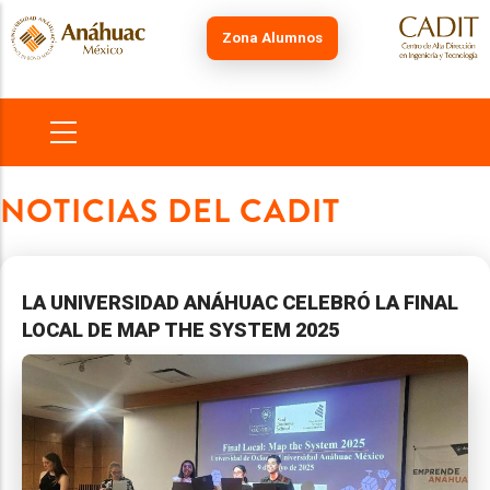
Skip
to
Zona Alumnos
main
content
MAIN
NAVIGATION
NOTICIAS DEL CADIT
LA UNIVERSIDAD ANÁHUAC CELEBRÓ LA FINAL
LOCAL DE MAP THE SYSTEM 2025