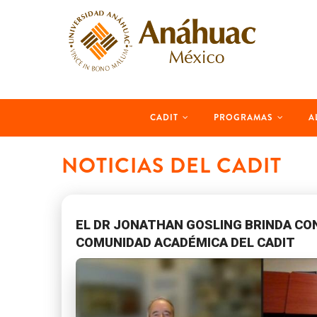
Skip
to
main
content
MAIN
CADIT
PROGRAMAS
A
NAVIGATION
NOTICIAS DEL CADIT
EL DR JONATHAN GOSLING BRINDA CON
COMUNIDAD ACADÉMICA DEL CADIT