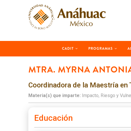
Skip
to
main
content
MAIN
CADIT
PROGRAMAS
A
NAVIGATION
MTRA. MYRNA ANTONIA
Coordinadora de la Maestría en 
Materia(s) que imparte:
Impacto, Riesgo y Vulne
Educación