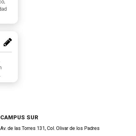
co,
idad
.
n
.
CAMPUS SUR
Av. de las Torres 131, Col. Olivar de los Padres